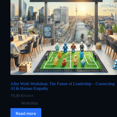
After Work Workshop: The Future of Leadership – Connecting
AI & Human Empathy
79,00
€
99,00
€
Original
Current
price
price
Workshop
was:
is:
99,00 €.
79,00 €.
Read more