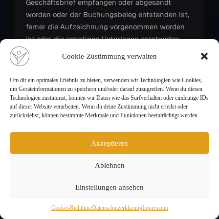
Geschäftsbrief empfangen oder abgesandt
worden oder der Buchungsbeleg entstanden ist,
ferner die Aufzeichnung vorgenommen worden
ist oder die sonstigen Unterlagen entstanden
sind.
Cookie-Zustimmung verwalten
Soweit wir zur Erbringung unserer Leistungen
Um dir ein optimales Erlebnis zu bieten, verwenden wir Technologien wie Cookies,
Drittanbieter oder Plattformen einsetzen, gelten
um Geräteinformationen zu speichern und/oder darauf zuzugreifen. Wenn du diesen
im Verhältnis zwischen den Nutzern und den
Technologien zustimmst, können wir Daten wie das Surfverhalten oder eindeutige IDs
Anbietern die Geschäftsbedingungen und
auf dieser Website verarbeiten. Wenn du deine Zustimmung nicht erteilst oder
zurückziehst, können bestimmte Merkmale und Funktionen beeinträchtigt werden.
Datenschutzhinweise der jeweiligen Drittanbieter
oder Plattformen.
Akzeptieren
Verarbeitete Datenarten:
Bestandsdaten (z.B.
Namen, Adressen); Zahlungsdaten (z.B.
Ablehnen
Bankverbindungen, Rechnungen,
Zahlungshistorie); Kontaktdaten (z.B. E-Mail,
Einstellungen ansehen
Telefonnummern); Vertragsdaten (z.B.
Cookie-Richtlinie
Datenschutzerklärung
Impressum
Vertragsgegenstand, Laufzeit, Kundenkategorie).