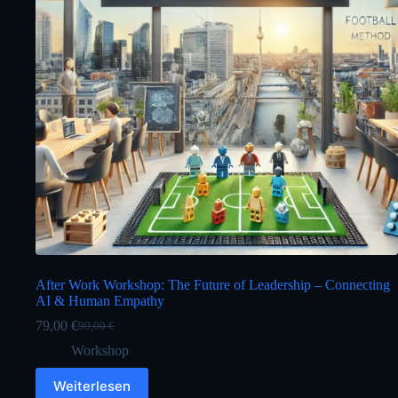
After Work Workshop: The Future of Leadership – Connecting
AI & Human Empathy
79,00
€
99,00
€
Ursprünglicher
Aktueller
Preis
Preis
Workshop
war:
ist:
99,00 €
79,00 €.
Weiterlesen