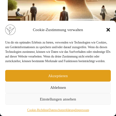
Cookie-Zustimmung verwalten
Um dir ein optimales Erlebnis zu bieten, verwenden wir Technologien wie Cookies,
Ethik der KI in der Führung: Leitfaden und Grundprinzipien.
um Geräteinformationen zu speichern und/oder darauf zuzugreifen. Wenn du diesen
Technologien zustimmst, können wir Daten wie das Surfverhalten oder eindeutige IDs
Ein praxisnaher Leitfaden zur Entwicklung ethischer KI-
auf dieser Website verarbeiten. Wenn du deine Zustimmung nicht erteilst oder
Systeme in Unternehmen. Erfahren Sie die Grundprinzipien,
zurückziehst, können bestimmte Merkmale und Funktionen beeinträchtigt werden.
Herausforderungen, Erfolgsbeispiele und Strategien zur
Umsetzung ethischer KI-Prinzipien.
davinci1978
14. Mai 2024
Akzeptieren
Ablehnen
Einstellungen ansehen
Cookie-Richtlinie
Datenschutzerklärung
Impressum