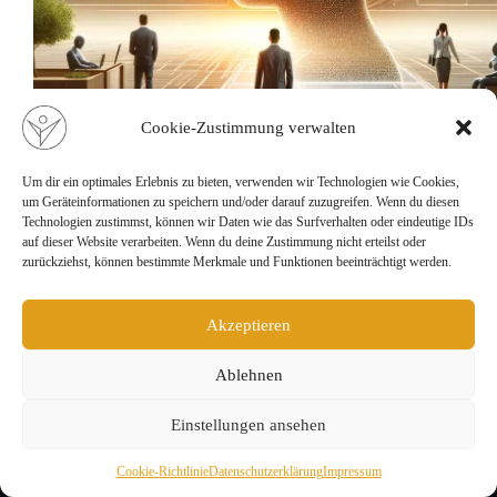
Cookie-Zustimmung verwalten
Um dir ein optimales Erlebnis zu bieten, verwenden wir Technologien wie Cookies,
Ethik der KI in der Führung: Leitfaden und Grundprinzipien.
um Geräteinformationen zu speichern und/oder darauf zuzugreifen. Wenn du diesen
Technologien zustimmst, können wir Daten wie das Surfverhalten oder eindeutige IDs
Ein praxisnaher Leitfaden zur Entwicklung ethischer KI-
auf dieser Website verarbeiten. Wenn du deine Zustimmung nicht erteilst oder
Systeme in Unternehmen. Erfahren Sie die Grundprinzipien,
zurückziehst, können bestimmte Merkmale und Funktionen beeinträchtigt werden.
Herausforderungen, Erfolgsbeispiele und Strategien zur
Umsetzung ethischer KI-Prinzipien.
davinci1978
14. Mai 2024
Akzeptieren
Ablehnen
Einstellungen ansehen
Cookie-Richtlinie
Datenschutzerklärung
Impressum